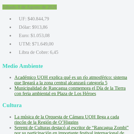
Sábado 8 de Agosto de 2026
UF:
$40.844,79
Dólar:
$913,86
Euro:
$1.053,08
UTM:
$71.649,00
Libra de Cobre:
6,45
Medio Ambiente
Académico UOH explica qué es un río atmosférico: sistema
que llegará a la zona central alcanzará categoría 5
Municipalidad de Rancagua conmemora el Día de la Tierra
con feria ambiental en Plaza de Los Héroes
Cultura
La música de la Orquesta de Cámara UOH llega a cada
rincón de la Región de O’Higgins
Seremi de Culturas destacó al escritor de “Rancagua Zombi”
por su participación en importante festival internacional de