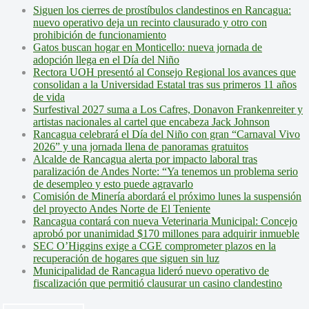
Siguen los cierres de prostíbulos clandestinos en Rancagua:
nuevo operativo deja un recinto clausurado y otro con
prohibición de funcionamiento
Gatos buscan hogar en Monticello: nueva jornada de
adopción llega en el Día del Niño
Rectora UOH presentó al Consejo Regional los avances que
consolidan a la Universidad Estatal tras sus primeros 11 años
de vida
Surfestival 2027 suma a Los Cafres, Donavon Frankenreiter y
artistas nacionales al cartel que encabeza Jack Johnson
Rancagua celebrará el Día del Niño con gran “Carnaval Vivo
2026” y una jornada llena de panoramas gratuitos
Alcalde de Rancagua alerta por impacto laboral tras
paralización de Andes Norte: “Ya tenemos un problema serio
de desempleo y esto puede agravarlo
Comisión de Minería abordará el próximo lunes la suspensión
del proyecto Andes Norte de El Teniente
Rancagua contará con nueva Veterinaria Municipal: Concejo
aprobó por unanimidad $170 millones para adquirir inmueble
SEC O’Higgins exige a CGE comprometer plazos en la
recuperación de hogares que siguen sin luz
Municipalidad de Rancagua lideró nuevo operativo de
fiscalización que permitió clausurar un casino clandestino