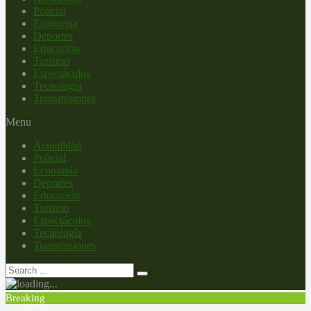
Policial
Economía
Deportes
Educación
Turismo
Espectáculos
Tecnología
Transmisiones
Menu
Actualidad
Policial
Economía
Deportes
Educación
Turismo
Espectáculos
Tecnología
Transmisiones
Breaking