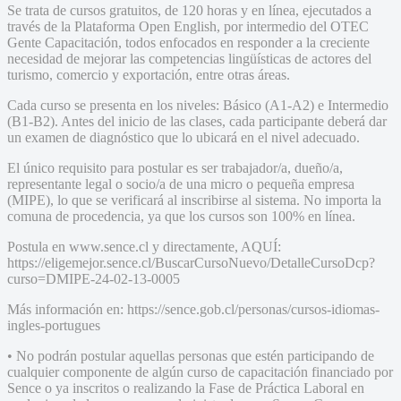
Se trata de cursos gratuitos, de 120 horas y en línea, ejecutados a
través de la Plataforma Open English, por intermedio del OTEC
Gente Capacitación, todos enfocados en responder a la creciente
necesidad de mejorar las competencias lingüísticas de actores del
turismo, comercio y exportación, entre otras áreas.
Cada curso se presenta en los niveles: Básico (A1-A2) e Intermedio
(B1-B2). Antes del inicio de las clases, cada participante deberá dar
un examen de diagnóstico que lo ubicará en el nivel adecuado.
El único requisito para postular es ser trabajador/a, dueño/a,
representante legal o socio/a de una micro o pequeña empresa
(MIPE), lo que se verificará al inscribirse al sistema. No importa la
comuna de procedencia, ya que los cursos son 100% en línea.
Postula en www.sence.cl y directamente, AQUÍ:
https://eligemejor.sence.cl/BuscarCursoNuevo/DetalleCursoDcp?
curso=DMIPE-24-02-13-0005
Más información en: https://sence.gob.cl/personas/cursos-idiomas-
ingles-portugues
• No podrán postular aquellas personas que estén participando de
cualquier componente de algún curso de capacitación financiado por
Sence o ya inscritos o realizando la Fase de Práctica Laboral en