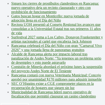
Siguen los cierres de prostíbulos clandestinos en Rancagua:
nuevo operativo deja un recinto clausurado y otro con
prohibición de funcionamiento
Gatos buscan hogar en Monticello: nueva jornada de
adopción llega en el Día del Niño
Rectora UOH presentó al Consejo Regional los avances que
consolidan a la Universidad Estatal tras sus primeros 11 años
de vida
Surfestival 2027 suma a Los Cafres, Donavon Frankenreiter y
artistas nacionales al cartel que encabeza Jack Johnson
Rancagua celebrará el Día del Niño con gran “Carnaval Vivo
2026” y una jornada llena de panoramas gratuitos
Alcalde de Rancagua alerta por impacto laboral tras
paralización de Andes Norte: “Ya tenemos un problema serio
de desempleo y esto puede agravarlo
Comisión de Minería abordará el próximo lunes la suspensión
del proyecto Andes Norte de El Teniente
Rancagua contará con nueva Veterinaria Municipal: Concejo
aprobó por unanimidad $170 millones para adquirir inmueble
SEC O’Higgins exige a CGE comprometer plazos en la
recuperación de hogares que siguen sin luz
Municipalidad de Rancagua lideró nuevo operativo de
fiscalización que permitió clausurar un casino clandestino