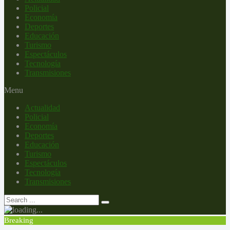
Policial
Economía
Deportes
Educación
Turismo
Espectáculos
Tecnología
Transmisiones
Menu
Actualidad
Policial
Economía
Deportes
Educación
Turismo
Espectáculos
Tecnología
Transmisiones
Breaking