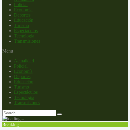
Policial
Economía
Deportes
Educación
Turismo
Espectáculos
Tecnología
Transmisiones
Menu
Actualidad
Policial
Economía
Deportes
Educación
Turismo
Espectáculos
Tecnología
Transmisiones
Breaking