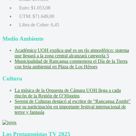
Euro:
$1.053,08
UTM:
$71.649,00
Libra de Cobre:
6,45
Medio Ambiente
Académico UOH explica qué es un río atmosférico: sistema
que llegará a la zona central alcanzará categoría 5
Municipalidad de Rancagua conmemora el Día de la Tierra
con feria ambiental en Plaza de Los Héroes
Cultura
La música de la Orquesta de Cámara UOH llega a cada
rincón de la Región de O’Higgins
Seremi de Culturas destacó al escritor de “Rancagua Zombi”
por su participación en importante festival internacional de
terror y fantasía
Los Protagonistas TV 2025