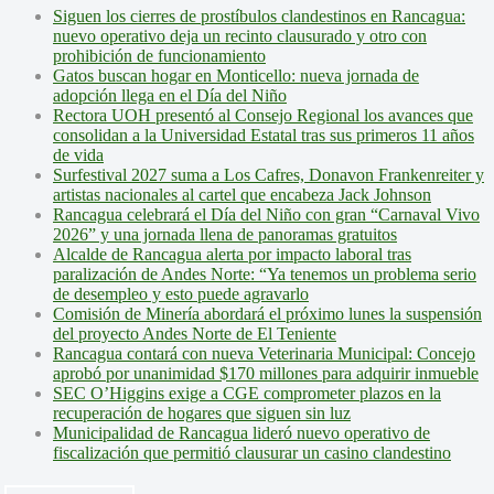
Siguen los cierres de prostíbulos clandestinos en Rancagua:
nuevo operativo deja un recinto clausurado y otro con
prohibición de funcionamiento
Gatos buscan hogar en Monticello: nueva jornada de
adopción llega en el Día del Niño
Rectora UOH presentó al Consejo Regional los avances que
consolidan a la Universidad Estatal tras sus primeros 11 años
de vida
Surfestival 2027 suma a Los Cafres, Donavon Frankenreiter y
artistas nacionales al cartel que encabeza Jack Johnson
Rancagua celebrará el Día del Niño con gran “Carnaval Vivo
2026” y una jornada llena de panoramas gratuitos
Alcalde de Rancagua alerta por impacto laboral tras
paralización de Andes Norte: “Ya tenemos un problema serio
de desempleo y esto puede agravarlo
Comisión de Minería abordará el próximo lunes la suspensión
del proyecto Andes Norte de El Teniente
Rancagua contará con nueva Veterinaria Municipal: Concejo
aprobó por unanimidad $170 millones para adquirir inmueble
SEC O’Higgins exige a CGE comprometer plazos en la
recuperación de hogares que siguen sin luz
Municipalidad de Rancagua lideró nuevo operativo de
fiscalización que permitió clausurar un casino clandestino