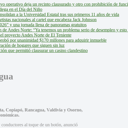
evo operativo deja un recinto clausurado y otro con prohibición de fun
lega en el Día del Niño
olidan a la Universidad Estatal tras sus primeros 11 años de vida
tistas nacionales al cartel que encabeza Jack Johnson
026” y una jornada llena de panoramas gratuitos
ión de Andes Norte: “Ya tenemos un problema serio de desempleo y esto
del proyecto Andes Norte de El Teniente
robó por unanimidad $170 millones para adquirir inmueble
ción de hogares que siguen sin luz
ión que permitió clausurar un casino clandestino
agua
asta, Copiapó, Rancagua, Valdivia y Osorno,
conómicas.
y conductores al toque de un botón, anunció