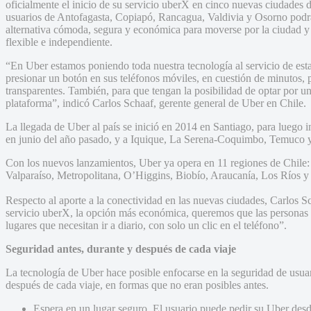
oficialmente el inicio de su servicio uberX en cinco nuevas ciudades 
usuarios de Antofagasta, Copiapó, Rancagua, Valdivia y Osorno podrá
alternativa cómoda, segura y económica para moverse por la ciudad 
flexible e independiente.
“En Uber estamos poniendo toda nuestra tecnología al servicio de est
presionar un botón en sus teléfonos móviles, en cuestión de minutos, 
transparentes. También, para que tengan la posibilidad de optar por
plataforma”, indicó Carlos Schaaf, gerente general de Uber en Chile.
La llegada de Uber al país se inició en 2014 en Santiago, para luego 
en junio del año pasado, y a Iquique, La Serena-Coquimbo, Temuco 
Con los nuevos lanzamientos, Uber ya opera en 11 regiones de Chile
Valparaíso, Metropolitana, O’Higgins, Biobío, Araucanía, Los Ríos y
Respecto al aporte a la conectividad en las nuevas ciudades, Carlos Sc
servicio uberX, la opción más económica, queremos que las personas v
lugares que necesitan ir a diario, con solo un clic en el teléfono”.
Seguridad antes, durante y después de cada viaje
La tecnología de Uber hace posible enfocarse en la seguridad de usuar
después de cada viaje, en formas que no eran posibles antes.
Espera en un lugar seguro. El usuario puede pedir su Uber desd