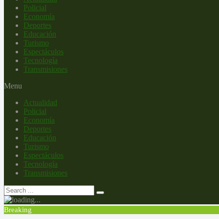
Policial
Economía
Deportes
Educación
Turismo
Espectáculos
Tecnología
Transmisiones
Menu
Actualidad
Policial
Economía
Deportes
Educación
Turismo
Espectáculos
Tecnología
Transmisiones
Breaking