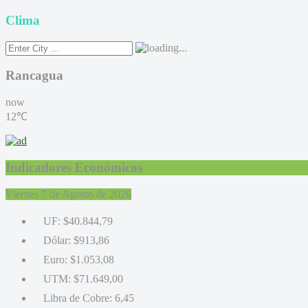
Clima
Rancagua
now
12℃
Indicadores Económicos
Viernes 7 de Agosto de 2026
UF:
$40.844,79
Dólar:
$913,86
Euro:
$1.053,08
UTM:
$71.649,00
Libra de Cobre:
6,45