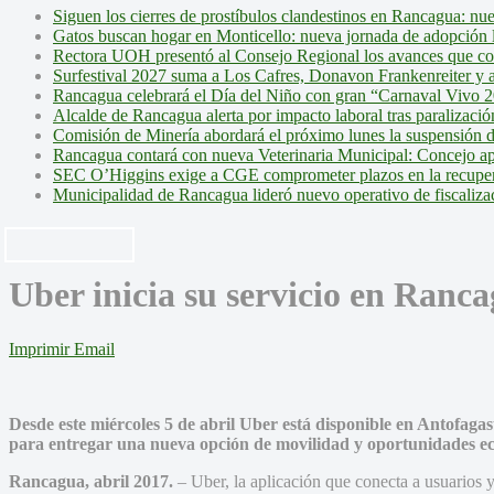
Siguen los cierres de prostíbulos clandestinos en Rancagua: nu
Gatos buscan hogar en Monticello: nueva jornada de adopción l
Rectora UOH presentó al Consejo Regional los avances que cons
Surfestival 2027 suma a Los Cafres, Donavon Frankenreiter y ar
Rancagua celebrará el Día del Niño con gran “Carnaval Vivo 2
Alcalde de Rancagua alerta por impacto laboral tras paralizac
Comisión de Minería abordará el próximo lunes la suspensión 
Rancagua contará con nueva Veterinaria Municipal: Concejo ap
SEC O’Higgins exige a CGE comprometer plazos en la recupera
Municipalidad de Rancagua lideró nuevo operativo de fiscalizac
Uber inicia su servicio en Ranc
Imprimir
Email
Desde este miércoles 5 de abril Uber está disponible en Antofag
para entregar una nueva opción de movilidad y oportunidades e
Rancagua, abril 2017.
– Uber, la aplicación que conecta a usuarios 