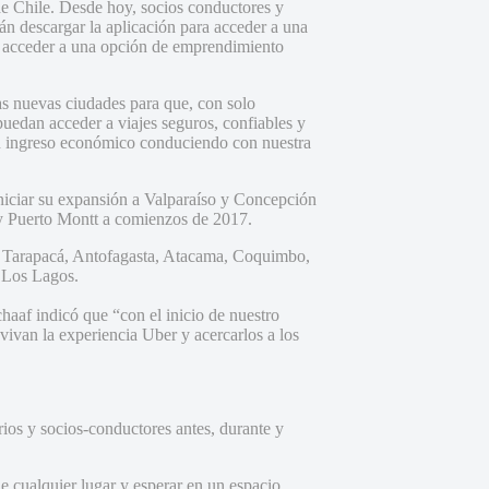
de Chile. Desde hoy, socios conductores y
n descargar la aplicación para acceder a una
y acceder a una opción de emprendimiento
as nuevas ciudades para que, con solo
puedan acceder a viajes seguros, confiables y
 un ingreso económico conduciendo con nuestra
iniciar su expansión a Valparaíso y Concepción
y Puerto Montt a comienzos de 2017.
: Tarapacá, Antofagasta, Atacama, Coquimbo,
 Los Lagos.
haaf indicó que “con el inicio de nuestro
ivan la experiencia Uber y acercarlos a los
ios y socios-conductores antes, durante y
e cualquier lugar y esperar en un espacio