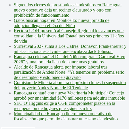
Siguen los cierres de prostíbulos clandestinos en Rancagua:
nuevo operativo deja un recinto clausurado y otro con
prohibición de funcionamiento
Gatos buscan hogar en Monticello: nueva jornada de
adopción llega en el Día del Niño
Rectora UOH presentó al Consejo Regional los avances que
consolidan a la Universidad Estatal tras sus primeros 11 años
de vida
Surfestival 2027 suma a Los Cafres, Donavon Frankenreiter y
artistas nacionales al cartel que encabeza Jack Johnson
Rancagua celebrará el Día del Niño con gran “Carnaval Vivo
2026” y una jornada llena de panoramas gratuitos
Alcalde de Rancagua alerta por impacto laboral tras
paralización de Andes Norte: “Ya tenemos un problema serio
de desempleo y esto puede agravarlo
Comisión de Minería abordará el próximo lunes la suspensión
del proyecto Andes Norte de El Teniente
Rancagua contará con nueva Veterinaria Municipal: Concejo
aprobó por unanimidad $170 millones para adquirir inmueble
SEC O’Higgins exige a CGE comprometer plazos en la
recuperación de hogares que siguen sin luz
Municipalidad de Rancagua lideró nuevo operativo de
fiscalización que permitió clausurar un casino clandestino