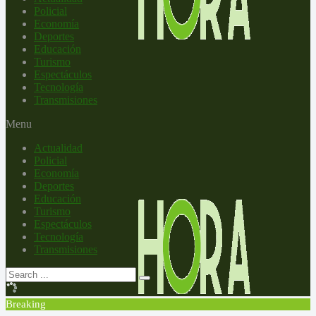
Policial
Economía
Deportes
Educación
Turismo
Espectáculos
Tecnología
Transmisiones
Menu
Actualidad
Policial
Economía
Deportes
Educación
Turismo
Espectáculos
Tecnología
Transmisiones
Breaking