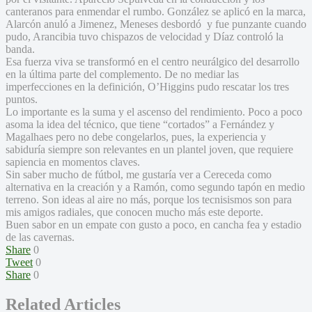
canteranos para enmendar el rumbo. González se aplicó en la marca,
Alarcón anuló a Jimenez, Meneses desbordó y fue punzante cuando
pudo, Arancibia tuvo chispazos de velocidad y Díaz controló la
banda.
Esa fuerza viva se transformó en el centro neurálgico del desarrollo
en la última parte del complemento. De no mediar las
imperfecciones en la definición, O’Higgins pudo rescatar los tres
puntos.
Lo importante es la suma y el ascenso del rendimiento. Poco a poco
asoma la idea del técnico, que tiene “cortados” a Fernández y
Magalhaes pero no debe congelarlos, pues, la experiencia y
sabiduría siempre son relevantes en un plantel joven, que requiere
sapiencia en momentos claves.
Sin saber mucho de fútbol, me gustaría ver a Cereceda como
alternativa en la creación y a Ramón, como segundo tapón en medio
terreno. Son ideas al aire no más, porque los tecnisismos son para
mis amigos radiales, que conocen mucho más este deporte.
Buen sabor en un empate con gusto a poco, en cancha fea y estadio
de las cavernas.
Share
0
Tweet
0
Share
0
Related Articles