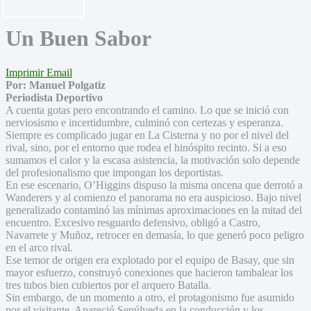
Un Buen Sabor
Imprimir
Email
Por: Manuel Polgatiz
Periodista Deportivo
A cuenta gotas pero encontrando el camino. Lo que se inició con
nerviosismo e incertidumbre, culminó con certezas y esperanza.
Siempre es complicado jugar en La Cisterna y no por el nivel del
rival, sino, por el entorno que rodea el hinóspito recinto. Si a eso
sumamos el calor y la escasa asistencia, la motivación solo depende
del profesionalismo que impongan los deportistas.
En ese escenario, O’Higgins dispuso la misma oncena que derrotó a
Wanderers y al comienzo el panorama no era auspicioso. Bajo nivel
generalizado contaminó las mínimas aproximaciones en la mitad del
encuentro. Excesivo resguardo defensivo, obligó a Castro,
Navarrete y Muñoz, retrocer en demasía, lo que generó poco peligro
en el arco rival.
Ese temor de origen era explotado por el equipo de Basay, que sin
mayor esfuerzo, construyó conexiones que hacieron tambalear los
tres tubos bien cubiertos por el arquero Batalla.
Sin embargo, de un momento a otro, el protagonismo fue asumido
por el visitante. Apareció Sepúlveda en la conducción y los