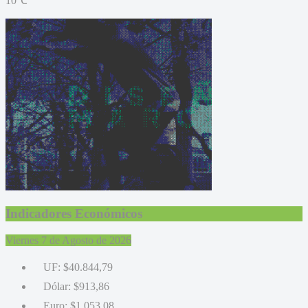
10℃
Indicadores Económicos
Viernes 7 de Agosto de 2026
UF:
$40.844,79
Dólar:
$913,86
Euro:
$1.053,08