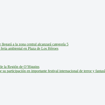
legará a la zona central alcanzará categoría 5
feria ambiental en Plaza de Los Héroes
de la Región de O’Higgins
u participación en importante festival internacional de terror y fantas