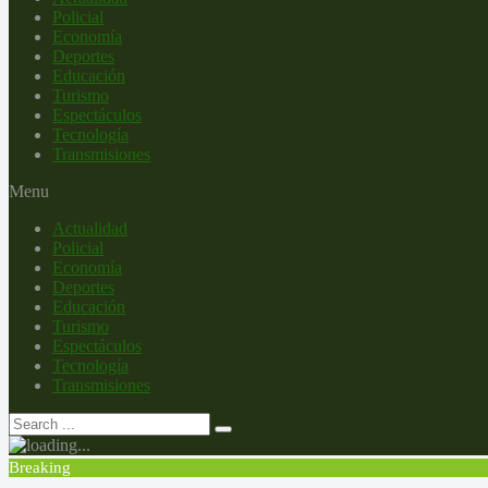
Policial
Economía
Deportes
Educación
Turismo
Espectáculos
Tecnología
Transmisiones
Menu
Actualidad
Policial
Economía
Deportes
Educación
Turismo
Espectáculos
Tecnología
Transmisiones
Breaking