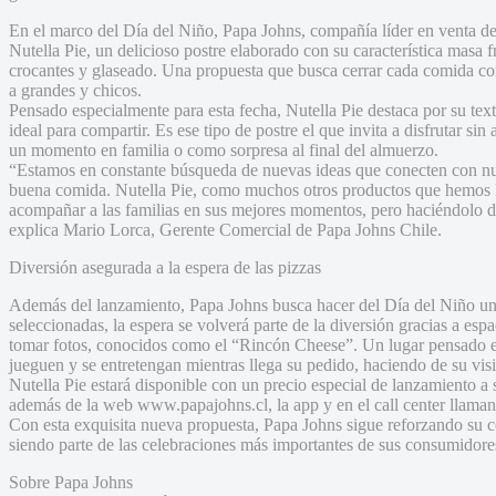
En el marco del Día del Niño, Papa Johns, compañía líder en venta de
Nutella Pie, un delicioso postre elaborado con su característica masa f
crocantes y glaseado. Una propuesta que busca cerrar cada comida con
a grandes y chicos.
Pensado especialmente para esta fecha, Nutella Pie destaca por su tex
ideal para compartir. Es ese tipo de postre el que invita a disfrutar s
un momento en familia o como sorpresa al final del almuerzo.
“Estamos en constante búsqueda de nuevas ideas que conecten con nue
buena comida. Nutella Pie, como muchos otros productos que hemos l
acompañar a las familias en sus mejores momentos, pero haciéndolo de
explica Mario Lorca, Gerente Comercial de Papa Johns Chile.
Diversión asegurada a la espera de las pizzas
Además del lanzamiento, Papa Johns busca hacer del Día del Niño un
seleccionadas, la espera se volverá parte de la diversión gracias a es
tomar fotos, conocidos como el “Rincón Cheese”. Un lugar pensado 
jueguen y se entretengan mientras llega su pedido, haciendo de su vi
Nutella Pie estará disponible con un precio especial de lanzamiento a s
además de la web www.papajohns.cl, la app y en el call center llama
Con esta exquisita nueva propuesta, Papa Johns sigue reforzando su 
siendo parte de las celebraciones más importantes de sus consumidores
Sobre Papa Johns