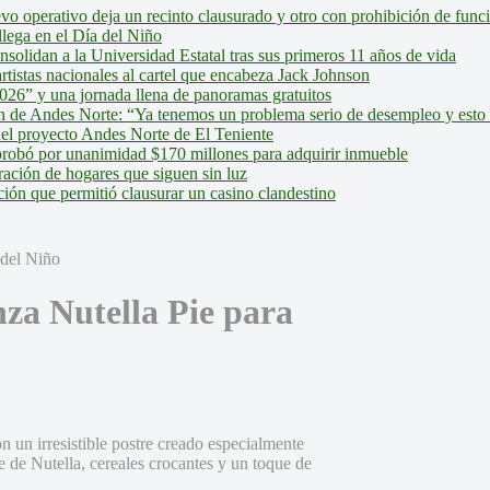
evo operativo deja un recinto clausurado y otro con prohibición de fun
lega en el Día del Niño
olidan a la Universidad Estatal tras sus primeros 11 años de vida
tistas nacionales al cartel que encabeza Jack Johnson
026” y una jornada llena de panoramas gratuitos
ión de Andes Norte: “Ya tenemos un problema serio de desempleo y esto
del proyecto Andes Norte de El Teniente
robó por unanimidad $170 millones para adquirir inmueble
ción de hogares que siguen sin luz
ión que permitió clausurar un casino clandestino
nza Nutella Pie para
n un irresistible postre creado especialmente
 de Nutella, cereales crocantes y un toque de