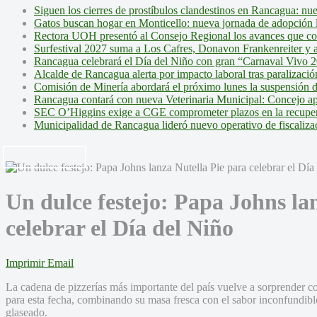
Siguen los cierres de prostíbulos clandestinos en Rancagua: nu
Gatos buscan hogar en Monticello: nueva jornada de adopción l
Rectora UOH presentó al Consejo Regional los avances que cons
Surfestival 2027 suma a Los Cafres, Donavon Frankenreiter y ar
Rancagua celebrará el Día del Niño con gran “Carnaval Vivo 2
Alcalde de Rancagua alerta por impacto laboral tras paralizac
Comisión de Minería abordará el próximo lunes la suspensión 
Rancagua contará con nueva Veterinaria Municipal: Concejo ap
SEC O’Higgins exige a CGE comprometer plazos en la recupera
Municipalidad de Rancagua lideró nuevo operativo de fiscalizac
Un dulce festejo: Papa Johns la
celebrar el Día del Niño
Imprimir
Email
La cadena de pizzerías más importante del país vuelve a sorprender co
para esta fecha, combinando su masa fresca con el sabor inconfundible
glaseado.