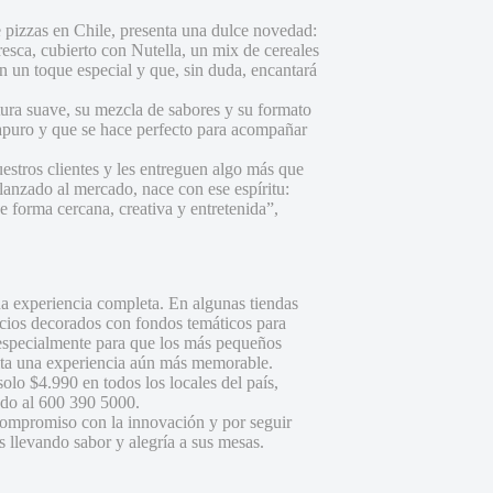
 pizzas en Chile, presenta una dulce novedad:
resca, cubierto con Nutella, un mix de cereales
 un toque especial y que, sin duda, encantará
tura suave, su mezcla de sabores y su formato
in apuro y que se hace perfecto para acompañar
stros clientes y les entreguen algo más que
anzado al mercado, nace con ese espíritu:
 forma cercana, creativa y entretenida”,
a experiencia completa. En algunas tiendas
pacios decorados con fondos temáticos para
especialmente para que los más pequeños
sita una experiencia aún más memorable.
olo $4.990 en todos los locales del país,
ndo al 600 390 5000.
compromiso con la innovación y por seguir
 llevando sabor y alegría a sus mesas.