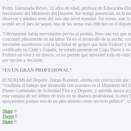
Pedro Valenzuela Reyes, 32 años de edad, profesor de Educación Física
funcionario del Ministerio del Deporte, fue testigo presencial, en la 
observar y admirar tenis del más alto nivel mundial. Sin temor, ante la
aceptó ser el juez de saque, una de las tareas más difíciles en el depor
“Obviamente había nerviosismo previo al partido. Pero una vez que en
concentré plenamente en mi labor. Ya en el desarrollo de la noche, c
inevitable asombrarse con la facilidad de golpes que tiene Federer y l
certificado en Chile y España, he estado presente en Copa Davis y en 
Federer en vivo y en directo, es un premio que atesoraré toda mi vida
por opción y decisión.
“ES UN GRAN PROFESIONAL”
El SEREMI del Deporte, Diego Ramírez, afirma con convicción que, P
“confirma el trabajo que desarrolla con nosotros en el Ministerio del
Planes Comunales de Actividad Física y Deporte, y además apoya al
esta ventana de ser árbitro de tenis en su abanico profesional, es muy 
apoyaremos porque nos da un plus distinto como servicio público”, con
Share
0
Tweet
0
Share
0