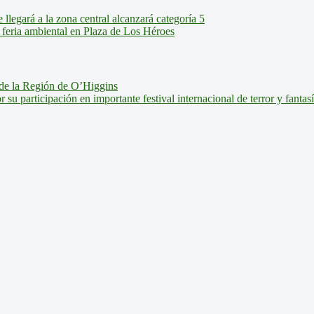
legará a la zona central alcanzará categoría 5
feria ambiental en Plaza de Los Héroes
de la Región de O’Higgins
u participación en importante festival internacional de terror y fantas