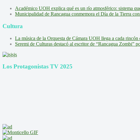
Académico UOH explica qué es un río atmosférico: sistema que l
Municipalidad de Rancagua conmemora el Día de la Tierra con 
Cultura
La música de la Orquesta de Cámara UOH llega a cada rincón 
Seremi de Culturas destacó al escritor de “Rancagua Zombi” por s
Los Protagonistas TV 2025