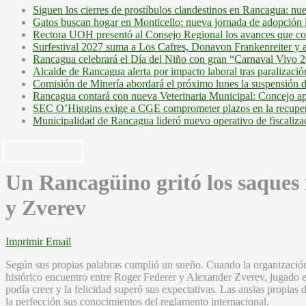
Siguen los cierres de prostíbulos clandestinos en Rancagua: nu
Gatos buscan hogar en Monticello: nueva jornada de adopción l
Rectora UOH presentó al Consejo Regional los avances que cons
Surfestival 2027 suma a Los Cafres, Donavon Frankenreiter y ar
Rancagua celebrará el Día del Niño con gran “Carnaval Vivo 2
Alcalde de Rancagua alerta por impacto laboral tras paralizac
Comisión de Minería abordará el próximo lunes la suspensión 
Rancagua contará con nueva Veterinaria Municipal: Concejo ap
SEC O’Higgins exige a CGE comprometer plazos en la recupera
Municipalidad de Rancagua lideró nuevo operativo de fiscalizac
Un Rancagüino gritó los saques 
y Zverev
Imprimir
Email
Según sus propias palabras cumplió un sueño. Cuando la organización 
histórico encuentro entre Roger Federer y Alexander Zverev, jugado e
podía creer y la felicidad superó sus expectativas. Las ansias propias 
la perfección sus conocimientos del reglamento internacional.