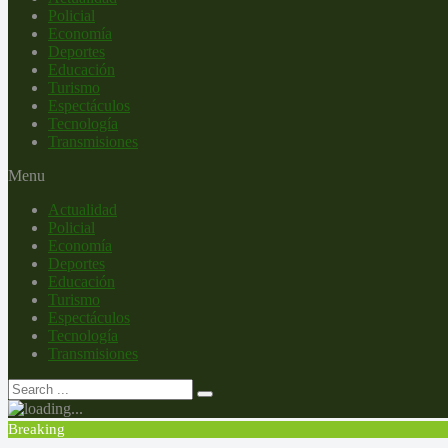
Policial
Economía
Deportes
Educación
Turismo
Espectáculos
Tecnología
Transmisiones
Menu
Actualidad
Policial
Economía
Deportes
Educación
Turismo
Espectáculos
Tecnología
Transmisiones
Breaking