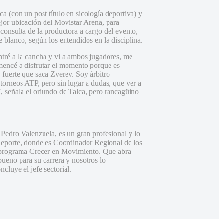
 (con un post título en sicología deportiva) y
mejor ubicación del Movistar Arena, para
 consulta de la productora a cargo del evento,
te blanco, según los entendidos en la disciplina.
tré a la cancha y vi a ambos jugadores, me
omencé a disfrutar el momento porque es
o fuerte que saca Zverev. Soy árbitro
torneos ATP, pero sin lugar a dudas, que ver a
”, señala el oriundo de Talca, pero rancagüino
edro Valenzuela, es un gran profesional y lo
 Deporte, donde es Coordinador Regional de los
 programa Crecer en Movimiento. Que abra
bueno para su carrera y nosotros lo
cluye el jefe sectorial.