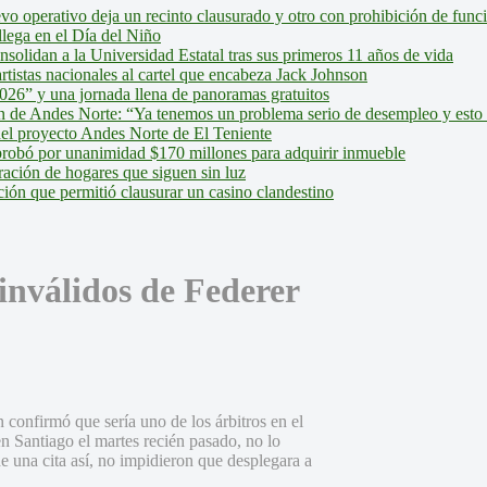
evo operativo deja un recinto clausurado y otro con prohibición de fun
lega en el Día del Niño
olidan a la Universidad Estatal tras sus primeros 11 años de vida
tistas nacionales al cartel que encabeza Jack Johnson
026” y una jornada llena de panoramas gratuitos
ión de Andes Norte: “Ya tenemos un problema serio de desempleo y esto
del proyecto Andes Norte de El Teniente
robó por unanimidad $170 millones para adquirir inmueble
ción de hogares que siguen sin luz
ión que permitió clausurar un casino clandestino
inválidos de Federer
confirmó que sería uno de los árbitros en el
n Santiago el martes recién pasado, no lo
de una cita así, no impidieron que desplegara a