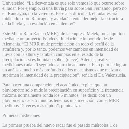
Universidad. “La desventaja es que solo vemos lo que ocurre sobre
el radar. Por ejemplo, si una lluvia pasa sobre San Fernando, pero no
en Rancagua, no la veremos. Pese a la dificultad, el radar estará
midiendo sobre Rancagua y ayudará a entender mejor la estructura
de la lluvia y su evolución en el tiempo”.
Este Micro Rain Radar (MRR), de la empresa Metek, fue adquirido
mediante un proyecto Fondecyt Iniciación e importado desde
Alemania. “El MRR mide precipitación en todo el perfil de la
atmósfera y, por lo tanto, podemos ver cambios en intensidad de
lluvia con la altura y también cambios en el estado de la
precipitación, si es líquida o sólida (nieve). Además, realiza
mediciones cada 20 segundos aproximadamente. Esto permite lograr
un análisis mucho más profundo de los mecanismos que realzan o
suprimen la intensidad de la precipitación”, señala el Dr. Valenzuela.
Para hacer una comparación, el académico explica que un
pluviómetro solo mide la precipitación en superficie y la frecuencia
máxima normalmente ronda los 5 minutos, “es decir, con un
pluviómetro cada 5 minutos tenemos una medición, con el MRR
medimos 15 veces más rápido”, puntualiza.
Primeras mediciones
La primera prueba del nuevo radar fue el pasado miércoles 1 de