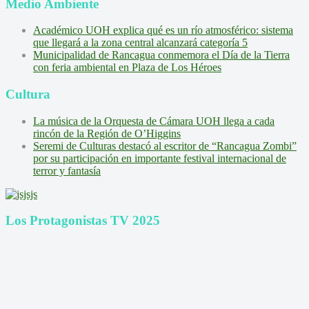
Medio Ambiente
Académico UOH explica qué es un río atmosférico: sistema
que llegará a la zona central alcanzará categoría 5
Municipalidad de Rancagua conmemora el Día de la Tierra
con feria ambiental en Plaza de Los Héroes
Cultura
La música de la Orquesta de Cámara UOH llega a cada
rincón de la Región de O’Higgins
Seremi de Culturas destacó al escritor de “Rancagua Zombi”
por su participación en importante festival internacional de
terror y fantasía
Los Protagonistas TV 2025