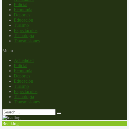
Policial
Economía
Deportes
Educación
Turismo
Espectáculos
Tecnología
Transmisiones
Menu
Actualidad
Policial
Economía
Deportes
Educación
Turismo
Espectáculos
Tecnología
Transmisiones
Breaking