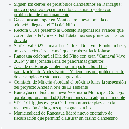
Siguen los cierres de prostíbulos clandestinos en Rancagua:
nuevo operativo deja un recinto clausurado y otro con
prohibición de funcionamiento
Gatos buscan hogar en Monticello: nueva jornada de
adopción llega en el Día del Niño
Rectora UOH presentó al Consejo Regional los avances que
consolidan a la Universidad Estatal tras sus primeros 11 años
de vida
Surfestival 2027 suma a Los Cafres, Donavon Frankenreiter y
artistas nacionales al cartel que encabeza Jack Johnson
Rancagua celebrará el Día del Niño con gran “Carnaval Vivo
2026” y una jornada llena de panoramas gratuitos
Alcalde de Rancagua alerta por impacto laboral tras
paralización de Andes Norte: “Ya tenemos un problema serio
de desempleo y esto puede agravarlo
Comisión de Minería abordará el próximo lunes la suspensión
del proyecto Andes Norte de El Teniente
Rancagua contará con nueva Veterinaria Municipal: Concejo
aprobó por unanimidad $170 millones para adquirir inmueble
SEC O’Higgins exige a CGE comprometer plazos en la
recuperación de hogares que siguen sin luz
Municipalidad de Rancagua lideró nuevo operativo de
fiscalización que permitió clausurar un casino clandestino