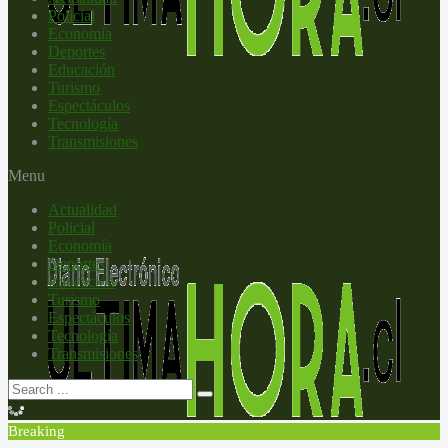
Policial
Economía
Deportes
Educación
Turismo
Espectáculos
Tecnología
Transmisiones
Menu
Actualidad
Policial
Economía
Deportes
Educación
Turismo
Espectáculos
Tecnología
Transmisiones
Breaking