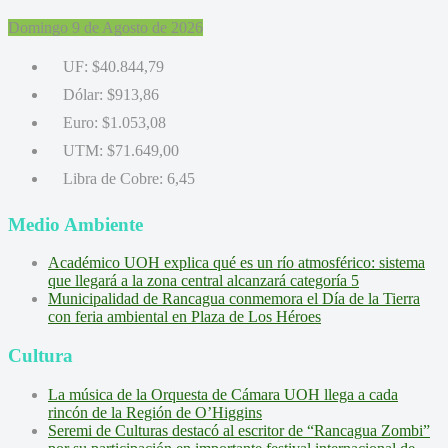
Domingo 9 de Agosto de 2026
UF:
$40.844,79
Dólar:
$913,86
Euro:
$1.053,08
UTM:
$71.649,00
Libra de Cobre:
6,45
Medio Ambiente
Académico UOH explica qué es un río atmosférico: sistema
que llegará a la zona central alcanzará categoría 5
Municipalidad de Rancagua conmemora el Día de la Tierra
con feria ambiental en Plaza de Los Héroes
Cultura
La música de la Orquesta de Cámara UOH llega a cada
rincón de la Región de O’Higgins
Seremi de Culturas destacó al escritor de “Rancagua Zombi”