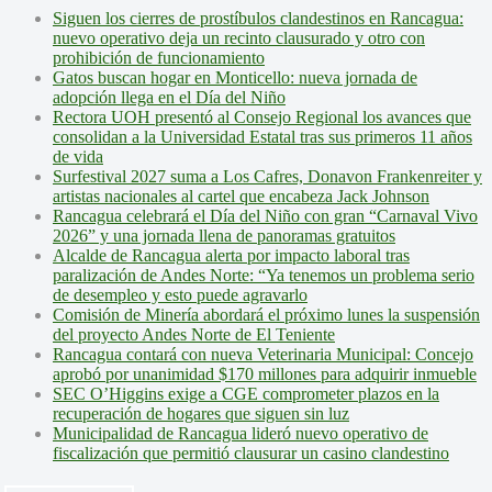
Siguen los cierres de prostíbulos clandestinos en Rancagua:
nuevo operativo deja un recinto clausurado y otro con
prohibición de funcionamiento
Gatos buscan hogar en Monticello: nueva jornada de
adopción llega en el Día del Niño
Rectora UOH presentó al Consejo Regional los avances que
consolidan a la Universidad Estatal tras sus primeros 11 años
de vida
Surfestival 2027 suma a Los Cafres, Donavon Frankenreiter y
artistas nacionales al cartel que encabeza Jack Johnson
Rancagua celebrará el Día del Niño con gran “Carnaval Vivo
2026” y una jornada llena de panoramas gratuitos
Alcalde de Rancagua alerta por impacto laboral tras
paralización de Andes Norte: “Ya tenemos un problema serio
de desempleo y esto puede agravarlo
Comisión de Minería abordará el próximo lunes la suspensión
del proyecto Andes Norte de El Teniente
Rancagua contará con nueva Veterinaria Municipal: Concejo
aprobó por unanimidad $170 millones para adquirir inmueble
SEC O’Higgins exige a CGE comprometer plazos en la
recuperación de hogares que siguen sin luz
Municipalidad de Rancagua lideró nuevo operativo de
fiscalización que permitió clausurar un casino clandestino