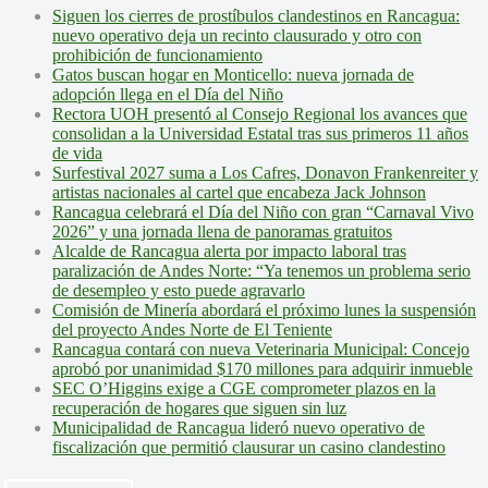
Siguen los cierres de prostíbulos clandestinos en Rancagua:
nuevo operativo deja un recinto clausurado y otro con
prohibición de funcionamiento
Gatos buscan hogar en Monticello: nueva jornada de
adopción llega en el Día del Niño
Rectora UOH presentó al Consejo Regional los avances que
consolidan a la Universidad Estatal tras sus primeros 11 años
de vida
Surfestival 2027 suma a Los Cafres, Donavon Frankenreiter y
artistas nacionales al cartel que encabeza Jack Johnson
Rancagua celebrará el Día del Niño con gran “Carnaval Vivo
2026” y una jornada llena de panoramas gratuitos
Alcalde de Rancagua alerta por impacto laboral tras
paralización de Andes Norte: “Ya tenemos un problema serio
de desempleo y esto puede agravarlo
Comisión de Minería abordará el próximo lunes la suspensión
del proyecto Andes Norte de El Teniente
Rancagua contará con nueva Veterinaria Municipal: Concejo
aprobó por unanimidad $170 millones para adquirir inmueble
SEC O’Higgins exige a CGE comprometer plazos en la
recuperación de hogares que siguen sin luz
Municipalidad de Rancagua lideró nuevo operativo de
fiscalización que permitió clausurar un casino clandestino