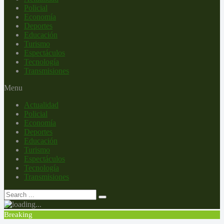
Policial
Economía
Deportes
Educación
Turismo
Espectáculos
Tecnología
Transmisiones
Menu
Actualidad
Policial
Economía
Deportes
Educación
Turismo
Espectáculos
Tecnología
Transmisiones
Breaking