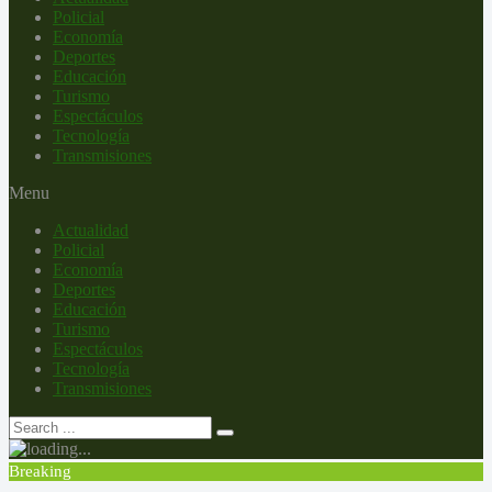
Policial
Economía
Deportes
Educación
Turismo
Espectáculos
Tecnología
Transmisiones
Menu
Actualidad
Policial
Economía
Deportes
Educación
Turismo
Espectáculos
Tecnología
Transmisiones
Breaking