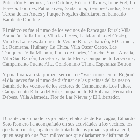
Población Esperanza, 5 de Octubre, Héctor Olivares, Irene Frei, La
Foresta, Lourdes, Patria Joven, Santa Julia, Siempre Unidos, Santa
Teresa de los Andes y Parque Nogales disfrutaron en balneario
Bambi de Doñihue.
El miércoles fue el turno de los vecinos de Rancagua Rural: Villa
Asunción, Villa Luna, Villa las Flores, La Moranina (el Cristo),
Viña los Laureles, Jardines de Verano Rural, Chancón, El Carmen,
La Ramirana, Huilmay, La Chica, Villa Oscar Castro, Las
Tranquera, Villa Millantú, Punta de Cortes, Tuniche, Santa Amelia,
Villa San Ramón, La Gloria, Santa Elena, Campamento La Granja,
Campamento Puente Alta, Condominio Ultima Esperanza Butron.
Y para finalizar esta primera semana de “Vacaciones en mi Región”,
el día jueves fue el turno de disfrutar de las piscinas del balneario
Bambi de los vecinos de los sectores de Campamento Los Paltos,
Campamento Ribera del Río, Campamento El Rabanal, Fernando
Debesa, Villa Alameda, Flor de Las Nieves y El Libertador.
Durante cada una de las jornadas, el alcalde de Rancagua, Eduardo
Soto Romero ha acompañado en sus actividades a los vecinos, los
que han bailado, jugado y disfrutado de las jornadas junto al edil,
quien aseguró que “son mil vecinos que diariamente disfrutan de