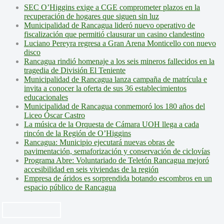
SEC O’Higgins exige a CGE comprometer plazos en la
recuperación de hogares que siguen sin luz
Municipalidad de Rancagua lideró nuevo operativo de
fiscalización que permitió clausurar un casino clandestino
Luciano Pereyra regresa a Gran Arena Monticello con nuevo
disco
Rancagua rindió homenaje a los seis mineros fallecidos en la
tragedia de División El Teniente
Municipalidad de Rancagua lanza campaña de matrícula e
invita a conocer la oferta de sus 36 establecimientos
educacionales
Municipalidad de Rancagua conmemoró los 180 años del
Liceo Óscar Castro
La música de la Orquesta de Cámara UOH llega a cada
rincón de la Región de O’Higgins
Rancagua: Municipio ejecutará nuevas obras de
pavimentación, semaforización y conservación de ciclovías
Programa Abre: Voluntariado de Teletón Rancagua mejoró
accesibilidad en seis viviendas de la región
Empresa de áridos es sorprendida botando escombros en un
espacio público de Rancagua