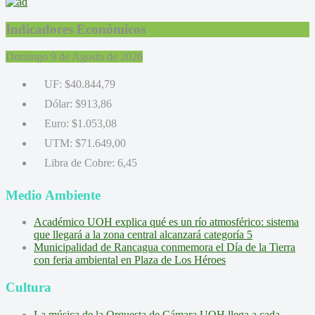
Indicadores Económicos
Domingo 9 de Agosto de 2026
UF:
$40.844,79
Dólar:
$913,86
Euro:
$1.053,08
UTM:
$71.649,00
Libra de Cobre:
6,45
Medio Ambiente
Académico UOH explica qué es un río atmosférico: sistema
que llegará a la zona central alcanzará categoría 5
Municipalidad de Rancagua conmemora el Día de la Tierra
con feria ambiental en Plaza de Los Héroes
Cultura
La música de la Orquesta de Cámara UOH llega a cada