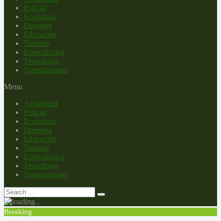
Policial
Economía
Deportes
Educación
Turismo
Espectáculos
Tecnología
Transmisiones
Menu
Actualidad
Policial
Economía
Deportes
Educación
Turismo
Espectáculos
Tecnología
Transmisiones
Breaking