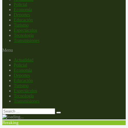
Policial
Economía
Deportes
Educación
Turismo
Espectáculos
Tecnología
Transmisiones
Menu
Actualidad
Policial
Economía
Deportes
Educación
Turismo
Espectáculos
Tecnología
Transmisiones
Breaking