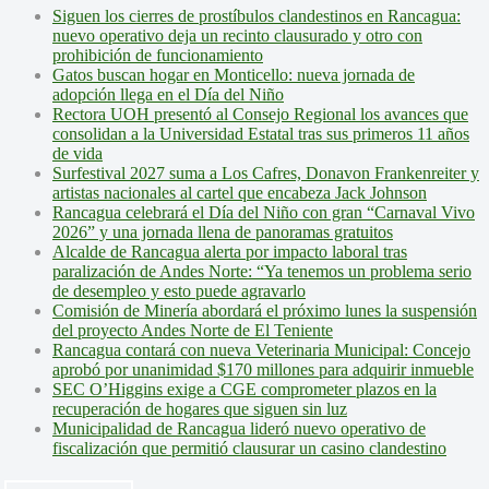
Siguen los cierres de prostíbulos clandestinos en Rancagua:
nuevo operativo deja un recinto clausurado y otro con
prohibición de funcionamiento
Gatos buscan hogar en Monticello: nueva jornada de
adopción llega en el Día del Niño
Rectora UOH presentó al Consejo Regional los avances que
consolidan a la Universidad Estatal tras sus primeros 11 años
de vida
Surfestival 2027 suma a Los Cafres, Donavon Frankenreiter y
artistas nacionales al cartel que encabeza Jack Johnson
Rancagua celebrará el Día del Niño con gran “Carnaval Vivo
2026” y una jornada llena de panoramas gratuitos
Alcalde de Rancagua alerta por impacto laboral tras
paralización de Andes Norte: “Ya tenemos un problema serio
de desempleo y esto puede agravarlo
Comisión de Minería abordará el próximo lunes la suspensión
del proyecto Andes Norte de El Teniente
Rancagua contará con nueva Veterinaria Municipal: Concejo
aprobó por unanimidad $170 millones para adquirir inmueble
SEC O’Higgins exige a CGE comprometer plazos en la
recuperación de hogares que siguen sin luz
Municipalidad de Rancagua lideró nuevo operativo de
fiscalización que permitió clausurar un casino clandestino