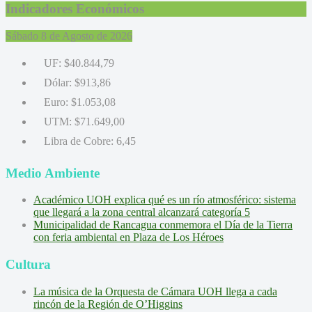
Indicadores Económicos
Sábado 8 de Agosto de 2026
UF:
$40.844,79
Dólar:
$913,86
Euro:
$1.053,08
UTM:
$71.649,00
Libra de Cobre:
6,45
Medio Ambiente
Académico UOH explica qué es un río atmosférico: sistema
que llegará a la zona central alcanzará categoría 5
Municipalidad de Rancagua conmemora el Día de la Tierra
con feria ambiental en Plaza de Los Héroes
Cultura
La música de la Orquesta de Cámara UOH llega a cada
rincón de la Región de O’Higgins