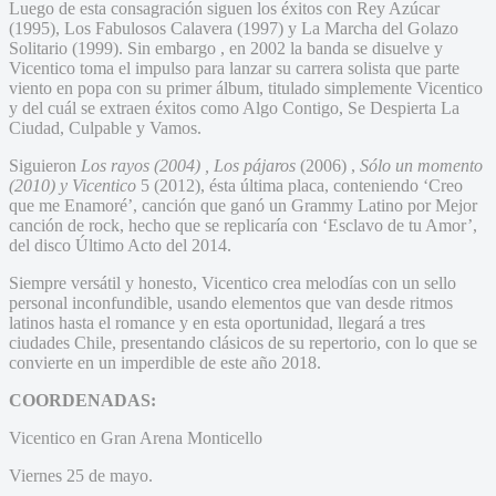
Luego de esta consagración siguen los éxitos con Rey Azúcar
(1995), Los Fabulosos Calavera (1997) y La Marcha del Golazo
Solitario (1999). Sin embargo , en 2002 la banda se disuelve y
Vicentico toma el impulso para lanzar su carrera solista que parte
viento en popa con su primer álbum, titulado simplemente Vicentico
y del cuál se extraen éxitos como Algo Contigo, Se Despierta La
Ciudad, Culpable y Vamos.
Siguieron
Los rayos (2004) ,
Los pájaros
(2006) ,
Sólo un momento
(2010) y Vicentico
5 (2012), ésta última placa, conteniendo ‘Creo
que me Enamoré’, canción que ganó un Grammy Latino por Mejor
canción de rock, hecho que se replicaría con ‘Esclavo de tu Amor’,
del disco Último Acto del 2014.
Siempre versátil y honesto, Vicentico crea melodías con un sello
personal inconfundible, usando elementos que van desde ritmos
latinos hasta el romance y en esta oportunidad, llegará a tres
ciudades Chile, presentando clásicos de su repertorio, con lo que se
convierte en un imperdible de este año 2018.
COORDENADAS:
Vicentico en Gran Arena Monticello
Viernes 25 de mayo.