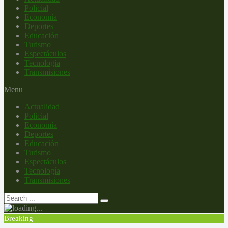
Policial
Economía
Deportes
Educación
Turismo
Espectáculos
Tecnología
Transmisiones
Menu
Actualidad
Policial
Economía
Deportes
Educación
Turismo
Espectáculos
Tecnología
Transmisiones
Breaking