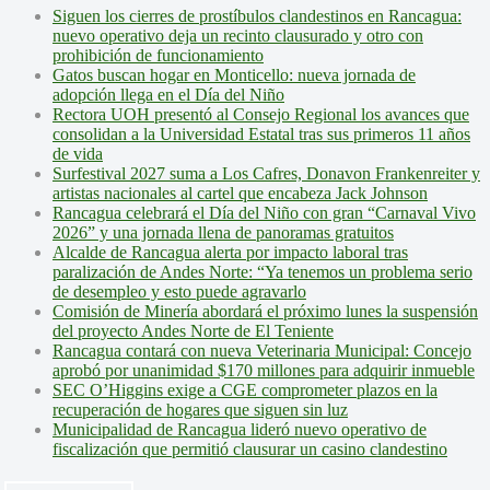
Siguen los cierres de prostíbulos clandestinos en Rancagua:
nuevo operativo deja un recinto clausurado y otro con
prohibición de funcionamiento
Gatos buscan hogar en Monticello: nueva jornada de
adopción llega en el Día del Niño
Rectora UOH presentó al Consejo Regional los avances que
consolidan a la Universidad Estatal tras sus primeros 11 años
de vida
Surfestival 2027 suma a Los Cafres, Donavon Frankenreiter y
artistas nacionales al cartel que encabeza Jack Johnson
Rancagua celebrará el Día del Niño con gran “Carnaval Vivo
2026” y una jornada llena de panoramas gratuitos
Alcalde de Rancagua alerta por impacto laboral tras
paralización de Andes Norte: “Ya tenemos un problema serio
de desempleo y esto puede agravarlo
Comisión de Minería abordará el próximo lunes la suspensión
del proyecto Andes Norte de El Teniente
Rancagua contará con nueva Veterinaria Municipal: Concejo
aprobó por unanimidad $170 millones para adquirir inmueble
SEC O’Higgins exige a CGE comprometer plazos en la
recuperación de hogares que siguen sin luz
Municipalidad de Rancagua lideró nuevo operativo de
fiscalización que permitió clausurar un casino clandestino