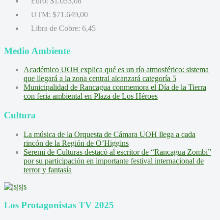
Euro:
$1.053,08
UTM:
$71.649,00
Libra de Cobre:
6,45
Medio Ambiente
Académico UOH explica qué es un río atmosférico: sistema
que llegará a la zona central alcanzará categoría 5
Municipalidad de Rancagua conmemora el Día de la Tierra
con feria ambiental en Plaza de Los Héroes
Cultura
La música de la Orquesta de Cámara UOH llega a cada
rincón de la Región de O’Higgins
Seremi de Culturas destacó al escritor de “Rancagua Zombi”
por su participación en importante festival internacional de
terror y fantasía
Los Protagonistas TV 2025