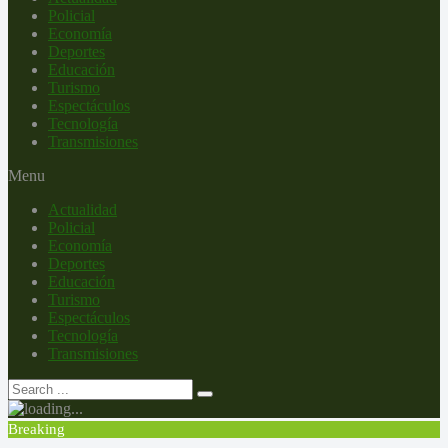
Policial
Economía
Deportes
Educación
Turismo
Espectáculos
Tecnología
Transmisiones
Menu
Actualidad
Policial
Economía
Deportes
Educación
Turismo
Espectáculos
Tecnología
Transmisiones
Breaking