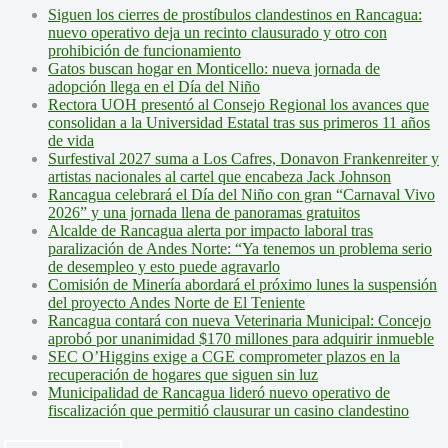
Siguen los cierres de prostíbulos clandestinos en Rancagua:
nuevo operativo deja un recinto clausurado y otro con
prohibición de funcionamiento
Gatos buscan hogar en Monticello: nueva jornada de
adopción llega en el Día del Niño
Rectora UOH presentó al Consejo Regional los avances que
consolidan a la Universidad Estatal tras sus primeros 11 años
de vida
Surfestival 2027 suma a Los Cafres, Donavon Frankenreiter y
artistas nacionales al cartel que encabeza Jack Johnson
Rancagua celebrará el Día del Niño con gran “Carnaval Vivo
2026” y una jornada llena de panoramas gratuitos
Alcalde de Rancagua alerta por impacto laboral tras
paralización de Andes Norte: “Ya tenemos un problema serio
de desempleo y esto puede agravarlo
Comisión de Minería abordará el próximo lunes la suspensión
del proyecto Andes Norte de El Teniente
Rancagua contará con nueva Veterinaria Municipal: Concejo
aprobó por unanimidad $170 millones para adquirir inmueble
SEC O’Higgins exige a CGE comprometer plazos en la
recuperación de hogares que siguen sin luz
Municipalidad de Rancagua lideró nuevo operativo de
fiscalización que permitió clausurar un casino clandestino