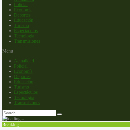
Policial
Economía
Deportes
Educación
Turismo
Espectáculos
Tecnología
Transmisiones
Menu
Actualidad
Policial
Economía
Deportes
Educación
Turismo
Espectáculos
Tecnología
Transmisiones
Breaking