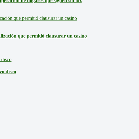
eración de hogares que siguen sin luz
lización que permitió clausurar un casino
vo disco