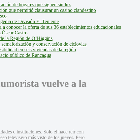
ción de hogares que siguen sin luz
ión que permitió clausurar un casino clandestino
isco
agedia de División El Teniente
a conocer la oferta de sus 36 establecimientos educacionales
 Óscar Castro
de la Región de O’Higgins
 semaforización y conservación de ciclovías
bilidad en seis viviendas de la región
pacio público de Rancagua
umorista vuelve a la
idades e instituciones. Solo él hace reír con
eso televisivo más visto de los jueves. Pero