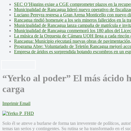
SEC O’Higgins exige a CGE comprometer plazos en la recupera
Municipalidad de Rancagua lideró nuevo operativo de fiscalizac
Luciano Pereyra regresa a Gran Arena Monticello con nuevo d
Rancagua rindió homenaje a los seis mineros fallecidos en la tr
Municipalidad de Rancagua lanza campaña de matrícula e invita 
Municipalidad de Rancagua conmemoró los 180 años del Liceo
La música de la Orquesta de Cámara UOH llega a cada rincón 
Rancagua: Municipio ejecutará nuevas obras de pavimentación,
Programa Abre: Voluntariado de Teletón Rancagua mejoró accesi
Empresa de áridos es sorprendida botando escombros en un es
“Yerko al poder” El más ácido h
carga
Imprimir
Email
Solo él se atreve a burlarse de forma tan irreverente de políticos, autor
temas tan serios y contingentes. Su rutina se ha transformado en el suc