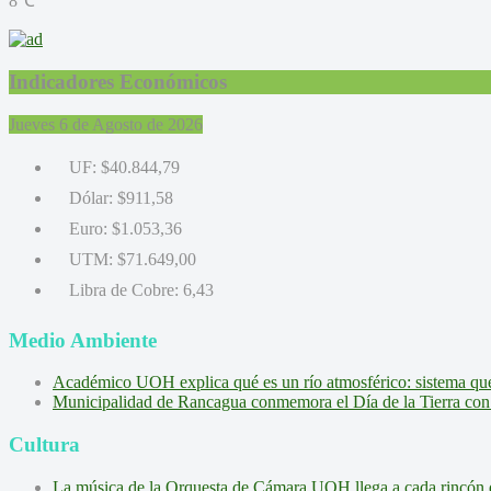
8℃
Indicadores Económicos
Jueves 6 de Agosto de 2026
UF:
$40.844,79
Dólar:
$911,58
Euro:
$1.053,36
UTM:
$71.649,00
Libra de Cobre:
6,43
Medio Ambiente
Académico UOH explica qué es un río atmosférico: sistema que l
Municipalidad de Rancagua conmemora el Día de la Tierra con 
Cultura
La música de la Orquesta de Cámara UOH llega a cada rincón 